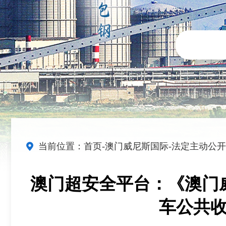
-
-
当前位置：
首页
澳门威尼斯国际
法定主动公开
澳门超安全平台：《澳门
车公共