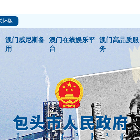
关怀版
国
澳门威尼斯备
澳门在线娱乐平
澳门高品质服
用
台
务