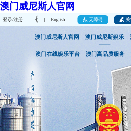
澳门威尼斯人官网
登录/注册
无障碍
关
|
|
English
|
澳门威尼斯人官网
澳门威尼斯娱乐
澳门在线娱乐平台
澳门高品质服务