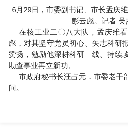
6月29日，市委副书记、市长孟庆
彭云彪。记者 吴
在核工业二〇八大队，孟庆维看
彪，对其坚守党员初心、矢志科研
赞扬，勉励他深耕科研一线、持续
勘查事业再立新功。
市政府秘书长汪占元，市委老干
问。