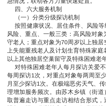
急情况，联动各方力量快速处置。
四、六大服务机制
（一）分类分级探访机制
按照健康状况、居住条件、风险等
风险、重点、一般三类：高风险对象
守老人；重点对象为70周岁以上独居
上失能重残老人及计划生育特殊家庭
以上其他独居空巢留守及特殊
困难老
对特殊困难老年人每月探访关爱
每周探访1次
，
对重点对象每两周至
月至少
探访
1
次
。
在极端恶劣天气、传
理增加服务频次
。
由
苏木
乡镇
（
街道
取普遍走访与重点走访相结合形式
，