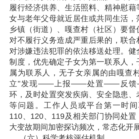
履行经济供养、生活照料、精神慰藉
女与老年父母就近居住或共同生活，
乡镇（街道）、嘎查村（社区）要督
对不履行义务造成严重后果的，联合
对涉嫌违法犯罪的依法移送处理。健
制度，优先确定子女为第一联系人，
属为联系人，无子女亲属的由嘎查
立"发现
——
上报
——
处置
——
反馈
环，及时处置突发疾病、安全隐患、
等问题。
工作
人员或平台第一时间
110、120、119及相关部门协同
大变故期间加密探访频次，常态化开
（六）科学考核评估机制