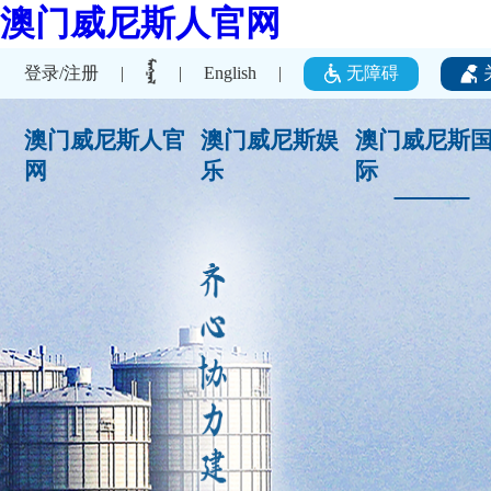
澳门威尼斯人官网
登录/注册
无障碍
|
|
English
|
澳门威尼斯人官
澳门威尼斯娱
澳门威尼斯
网
乐
际