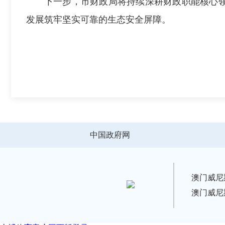
下一步，市财政局将持续深耕财政职能核心
发展筑牢坚实可靠的生态安全屏障。
中国政府网
澳门威尼
澳门威尼