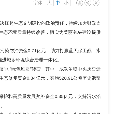
字体
大
中
小
，坚决扛起生态文明建设的政治责任，持续加大财政支
市生态环境质量持续改善，切实为美丽包头建设提供
污染防治资金0.71亿元，助力打赢蓝天保卫战；水
，推进城乡环境综合治理一体化。
痕"向"绿色斑块"转变，其中：成功争取中央历史遗
修复资金0.34亿元，实施528.91公顷历史遗留
保护和高质量发展奖补资金0.35亿元，支持污水治
好。