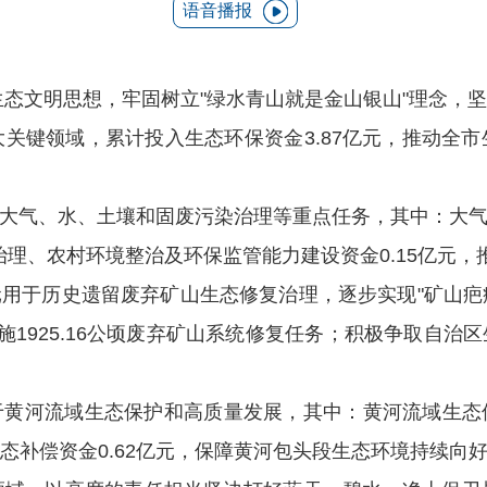
语音播报
平生态文明思想，牢固树立"绿水青山就是金山银山"理念
关键领域，累计投入生态环保资金3.87亿元，推动全
于大气、水、土壤和固废污染治理等重点任务，其中：大气
治理、农村环境整治及环保监管能力建设资金0.15亿元
元用于历史遗留废弃矿山生态修复治理，逐步实现"矿山疤
925.16公顷废弃矿山系统修复任务；积极争取自治区生态
用于黄河流域生态保护和高质量发展，其中：黄河流域生态
态补偿资金0.62亿元，保障黄河包头段生态环境持续向