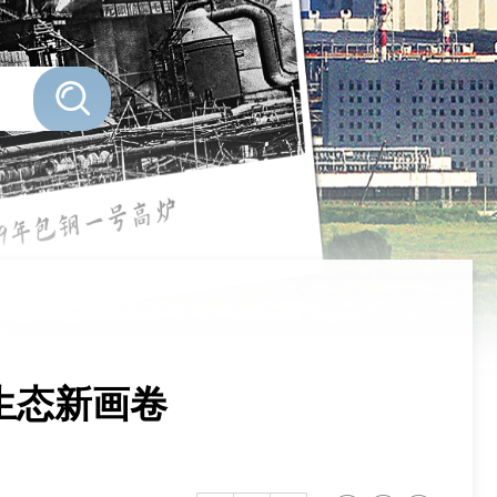
头生态新画卷