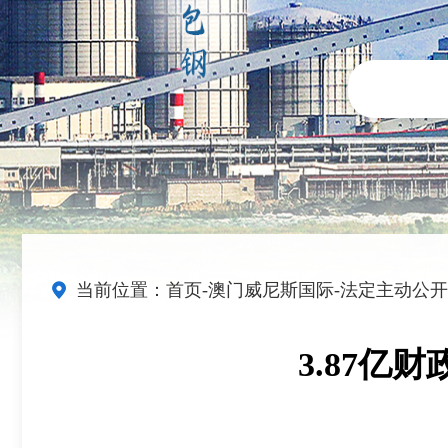
-
-
当前位置：
首页
澳门威尼斯国际
法定主动公开
3.87亿