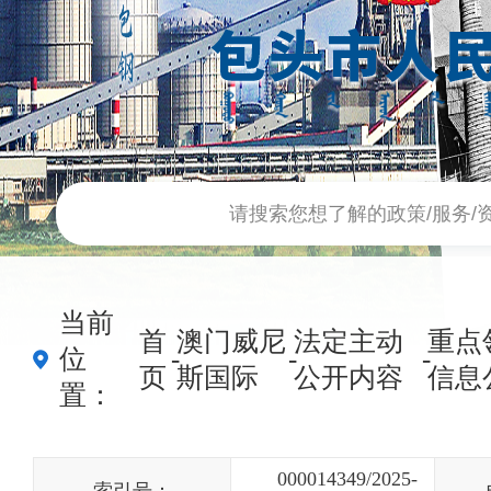
当前
首
澳门威尼
法定主动
重点
-
-
-
位
页
斯国际
公开内容
信息
置：
000014349/2025-