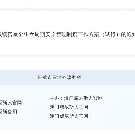
城镇房屋全生命周期安全管理制度工作方案（试行）的通
内蒙古自治区政府网
主办：澳门威尼斯人官网
尼斯人官网
澳门威尼斯人官网
尼斯备用
澳门威尼斯人官网-1