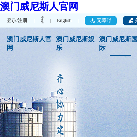
澳门威尼斯人官网
登录/注册
无障碍
|
|
English
|
澳门威尼斯人官
澳门威尼斯娱
澳门威尼斯
网
乐
际