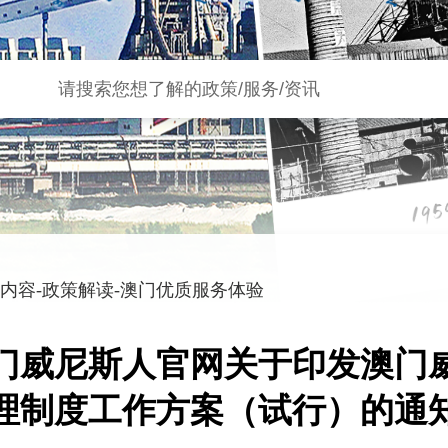
-
-
内容
政策解读
澳门优质服务体验
门威尼斯人官网关于印发澳门
理制度工作方案（试行）的通