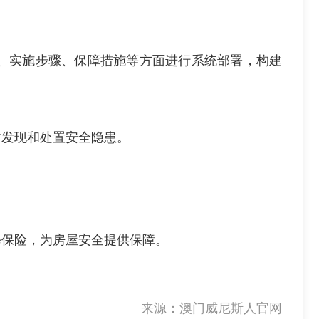
、实施步骤、保障措施等方面进行系统部署，构建
时发现和处置安全隐患。
修保险，为房屋安全提供保障。
来源：澳门威尼斯人官网