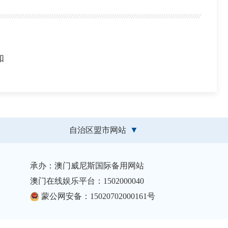
知
自治区盟市网站
承办：澳门威尼斯国际备用网站
澳门在线娱乐平台：1502000040
蒙公网安备：15020702000161号