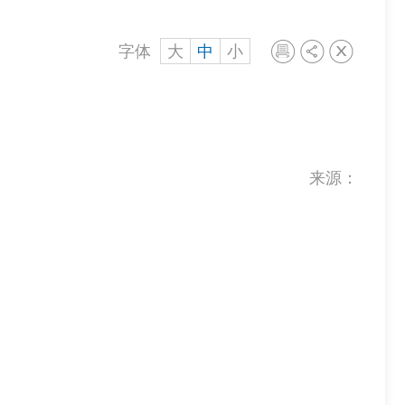
字体
大
中
小
来源：