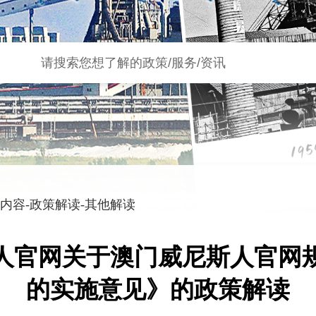
-
-
内容
政策解读
其他解读
人官网关于澳门威尼斯人官网
的实施意见》的政策解读