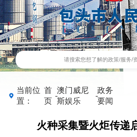
当前位
首
澳门威尼
政务
-
-
置：
页
斯娱乐
要闻
火种采集暨火炬传递