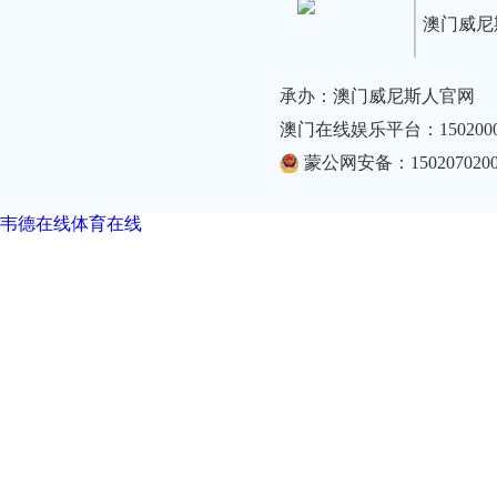
澳门威尼
承办：澳门威尼斯人官网
澳门在线娱乐平台：1502000
蒙公网安备：1502070200
韦德在线体育在线