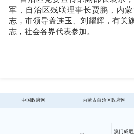
军，自治区残联理事长贾鹏，内蒙
志，市领导盖连玉、刘耀辉，有关
志，社会各界代表参加。
中国政府网
内蒙古自治区政府网
澳门威尼